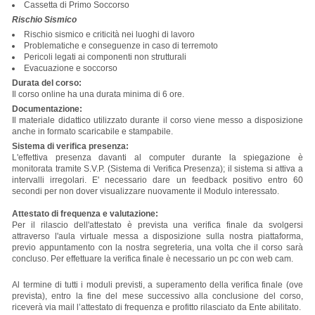
Cassetta di Primo Soccorso
Rischio Sismico
Rischio sismico e criticità nei luoghi di lavoro
Problematiche e conseguenze in caso di terremoto
Pericoli legati ai componenti non strutturali
Evacuazione e soccorso
Durata del corso:
Il corso online ha una durata minima di 6 ore.
Documentazione:
Il materiale didattico utilizzato durante il corso viene messo a disposizione
anche in formato scaricabile e stampabile.
Sistema di verifica presenza:
L'effettiva presenza davanti al computer durante la spiegazione è
monitorata tramite S.V.P. (Sistema di Verifica Presenza); il sistema si attiva a
intervalli irregolari. E' necessario dare un feedback positivo entro 60
secondi per non dover visualizzare nuovamente il Modulo interessato.
Attestato di frequenza e valutazione:
Per il rilascio dell'attestato è prevista una verifica finale da svolgersi
attraverso l'aula virtuale messa a disposizione sulla nostra piattaforma,
previo appuntamento con la nostra segreteria, una volta che il corso sarà
concluso. Per effettuare la verifica finale è necessario un pc con web cam.
Al termine di tutti i moduli previsti, a superamento della verifica finale (ove
prevista), entro la fine del mese successivo alla conclusione del corso,
riceverà via mail l’attestato di frequenza e profitto rilasciato da Ente abilitato.