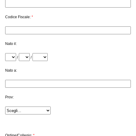
Codice Fiscale:
*
Nato il:
/
/
Nato a:
Prov:
Ordine/Collegio:
*