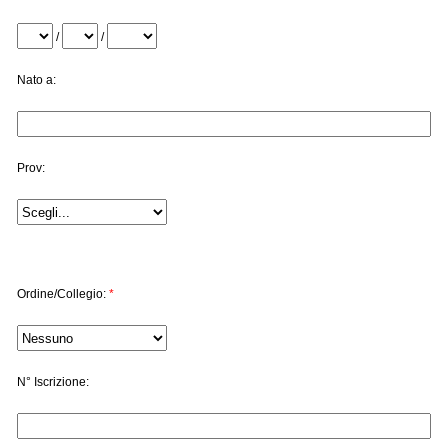
/
/
Nato a:
Prov:
Ordine/Collegio:
*
N° Iscrizione: