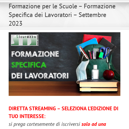
Salta
Formazione per le Scuole – Formazione
al
Specifica dei Lavoratori – Settembre
contenuto
2023
DIRETTA STREAMING – SELEZIONA L’EDIZIONE DI
TUO INTERESSE:
si prega cortesemente di iscriversi
solo ad una