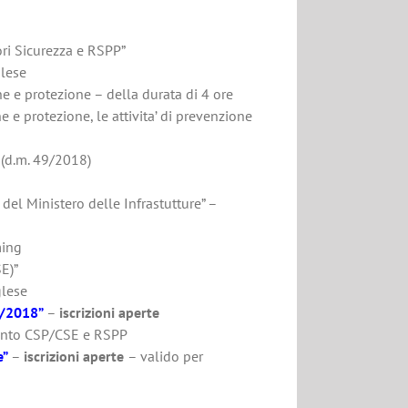
ri Sicurezza e RSPP”
glese
e e protezione – della durata di 4 ore
e protezione, le attivita’ di prevenzione
o (d.m. 49/2018)
del Ministero delle Infrastutture” –
ming
E)”
glese
49/2018”
–
iscrizioni aperte
ento CSP/CSE e RSPP
e”
–
iscrizioni aperte
– valido per