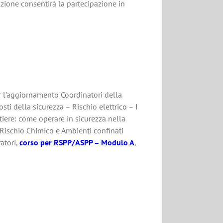
zione consentirà la partecipazione in
r l’aggiornamento Coordinatori della
osti della sicurezza – Rischio elettrico – I
ntiere: come operare in sicurezza nella
, Rischio Chimico e Ambienti confinati
atori,
corso per RSPP/ASPP – Modulo A
,