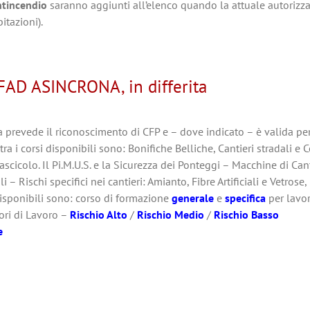
ntincendio
saranno aggiunti all’elenco quando la attuale autorizza
itazioni).
FAD ASINCRONA, in differita
 prevede il riconoscimento di CFP e – dove indicato – è valida pe
ra i corsi disponibili sono: Bonifiche Belliche, Cantieri stradali e C
 Fascicolo. Il Pi.M.U.S. e la Sicurezza dei Ponteggi – Macchine di Ca
– Rischi specifici nei cantieri: Amianto, Fibre Artificiali e Vetrose
 disponibili sono: corso di formazione
generale
e
specifica
per lavor
ori di Lavoro –
Rischio Alto
/
Rischio Medio
/
Rischio Basso
e