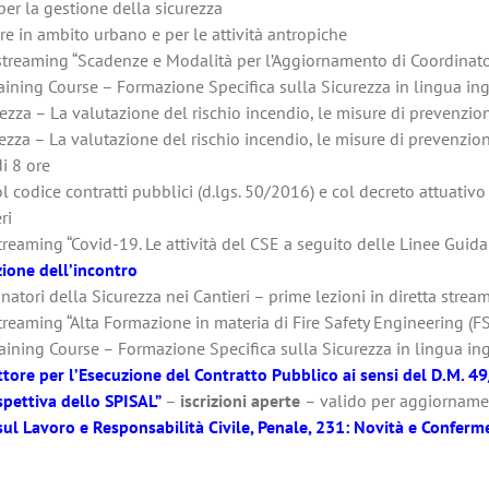
er la gestione della sicurezza
re in ambito urbano e per le attività antropiche
 streaming “Scadenze e Modalità per l’Aggiornamento di Coordinato
aining Course – Formazione Specifica sulla Sicurezza in lingua in
zza – La valutazione del rischio incendio, le misure di prevenzion
a – La valutazione del rischio incendio, le misure di prevenzione 
i 8 ore
ol codice contratti pubblici (d.lgs. 50/2016) e col decreto attuativ
ri
treaming “Covid-19. Le attività del CSE a seguito delle Linee Guida 
azione dell’incontro
atori della Sicurezza nei Cantieri – prime lezioni in diretta strea
treaming “Alta Formazione in materia di Fire Safety Engineering (FS
raining Course – Formazione Specifica sulla Sicurezza in lingua in
ettore per l’Esecuzione del Contratto Pubblico ai sensi del D.M. 
ispettiva dello SPISAL”
–
iscrizioni aperte
– valido per aggiornam
sul Lavoro e Responsabilità Civile, Penale, 231: Novità e Conferm