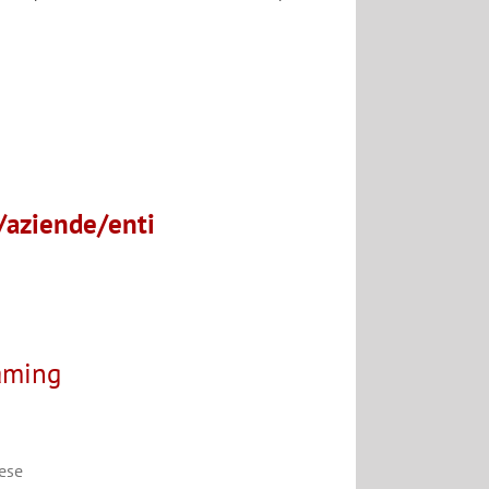
e/aziende/enti
aming
lese