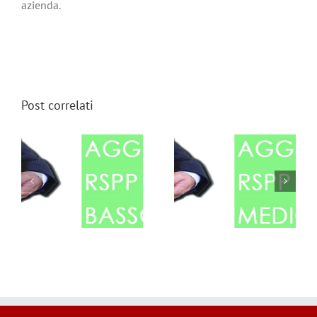
azienda.
Post correlati
CORSO DI
AGGIORNAMENTO
AGGIORNAMENTO SU
RSPP-DATORI DI
GESTIONE EMERGENZE
LAVORO – MEDIO
| ADDETTI UFFICI (6
RISCHIO (10 ore)
ore)