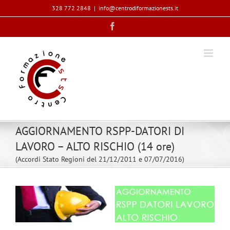
Salta
328 772 2848
|
info@centrodiformazionests.it
al
Facebook
contenuto
AGGIORNAMENTO RSPP-DATORI DI
LAVORO – ALTO RISCHIO (14 ore)
(Accordi Stato Regioni del 21/12/2011 e 07/07/2016)
Ingrandisci
immagine