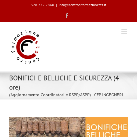
Salta
328 772 2848
|
info@centrodiformazionests.it
al
Facebook
contenuto
BONIFICHE BELLICHE E SICUREZZA (4
ore)
(Aggiornamento Coordinatori e RSPP/ASPP) - CFP INGEGNERI
Ingrandisci
immagine