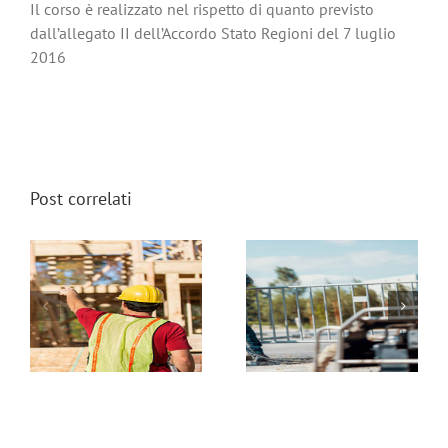
Il corso è realizzato nel rispetto di quanto previsto
dall’allegato II dell’Accordo Stato Regioni del 7 luglio
2016
Post correlati
SICUREZZA NELL’USO
SICUREZZA NEI LAVORI
DI RETI, PARAPETTI,
RI
STRADALI E
SCALE E NELLE
ALL’APERTO (8 ore)
LAVORAZIONI SU FUNE
N
(8 ore)