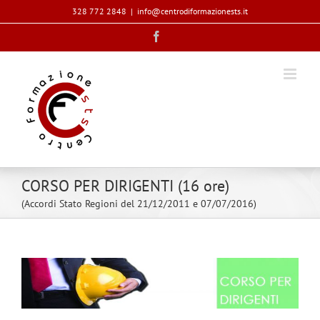
Salta
328 772 2848
|
info@centrodiformazionests.it
al
Facebook
contenuto
CORSO PER DIRIGENTI (16 ore)
(Accordi Stato Regioni del 21/12/2011 e 07/07/2016)
Ingrandisci
immagine