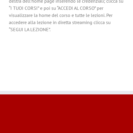
destra dell’home page inserendo le credenziali; clicca su
“I TUOI CORSI” e poi su “ACCEDI AL CORSO” per
visualizzare la home del corso e tutte le lezioni. Per
accedere alla lezione in diretta streaming clicca su
“SEGUI LA LEZIONE”.