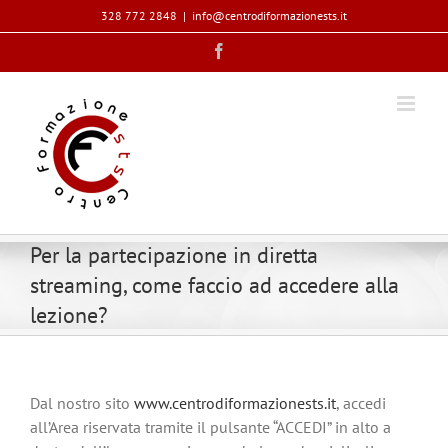
Salta
328 772 2848
|
info@centrodiformazionests.it
al
Facebook
contenuto
Per la partecipazione in diretta
streaming, come faccio ad accedere alla
lezione?
Dal nostro sito
www.centrodiformazionests.it
, accedi
all’Area riservata tramite il pulsante “ACCEDI” in alto a