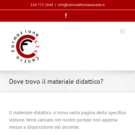
Salta
328 772 2848
|
info@centrodiformazionests.it
al
Facebook
contenuto
Dove trovo il materiale didattico?
Il materiale didattico si trova nella pagina della specifica
lezione. Verrà caricato nel nostro portale non appena
messo a disposizione dal docente.