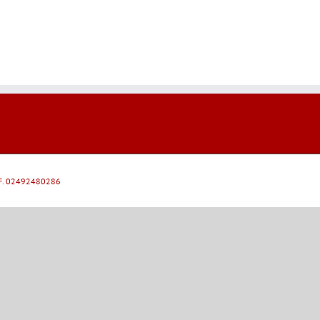
 C.F. 02492480286