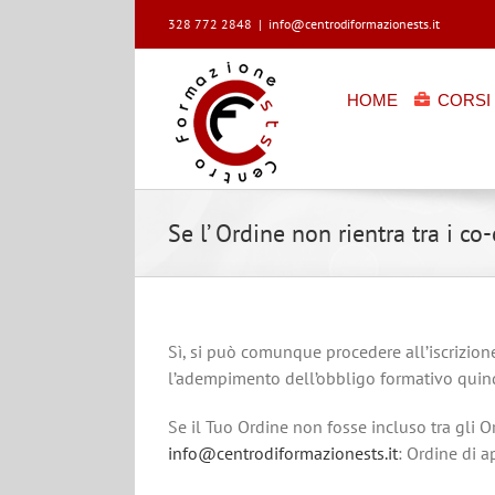
Salta
328 772 2848
|
info@centrodiformazionests.it
al
contenuto
HOME
CORSI 
Se l’ Ordine non rientra tra i c
Sì, si può comunque procedere all’iscrizion
l’adempimento dell’obbligo formativo quinq
Se il Tuo Ordine non fosse incluso tra gli
info@centrodiformazionests.it
: Ordine di a