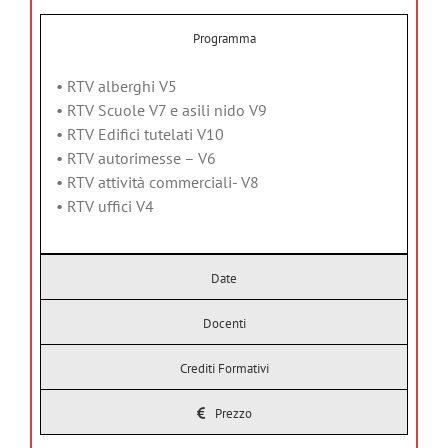
Programma
• RTV alberghi V5
• RTV Scuole V7 e asili nido V9
• RTV Edifici tutelati V10
• RTV autorimesse – V6
• RTV attività commerciali- V8
• RTV uffici V4
Date
Docenti
Crediti Formativi
Prezzo