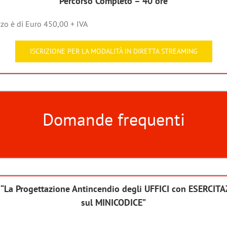
Percorso Completo – 40 ore
zzo è di Euro 450,00 + IVA
ISCRIZIONE PER LA MODALITÀ IN DIRETTA STREAMING
Domande frequenti
 “La Progettazione Antincendio degli UFFICI con ESERCIT
sul MINICODICE”