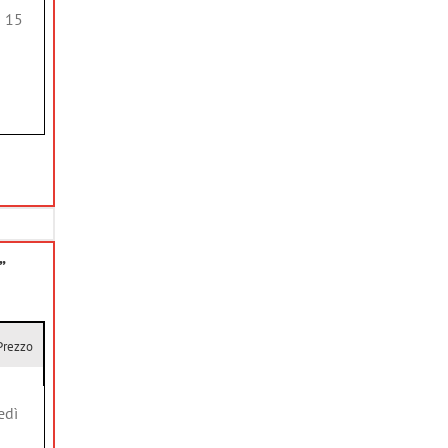
ì 15
”
Prezzo
edì