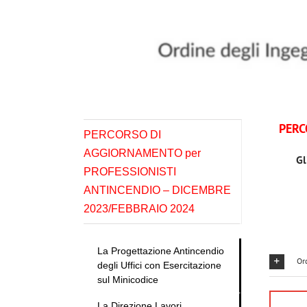
Salta
al
contenuto
PERC
PERCORSO DI
AGGIORNAMENTO per
Gl
PROFESSIONISTI
ANTINCENDIO – DICEMBRE
2023/FEBBRAIO 2024
La Progettazione Antincendio
Ord
degli Uffici con Esercitazione
sul Minicodice
La Direzione Lavori