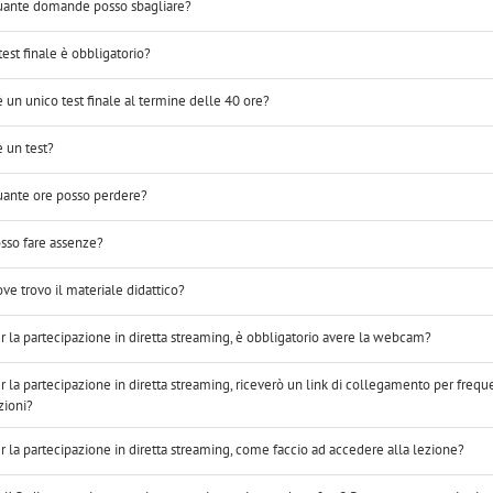
ante domande posso sbagliare?
 test finale è obbligatorio?
è un unico test finale al termine delle 40 ore?
è un test?
ante ore posso perdere?
sso fare assenze?
ve trovo il materiale didattico?
r la partecipazione in diretta streaming, è obbligatorio avere la webcam?
r la partecipazione in diretta streaming, riceverò un link di collegamento per frequ
zioni?
r la partecipazione in diretta streaming, come faccio ad accedere alla lezione?