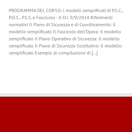
PROGRAMMA DEL CORSO: I modelli semplificati di P.S.C.,
P.O.S., P.S.S. e Fascicolo - Il D.I. 9/9/2014 Riferimenti
normativi Il Piano di Sicurezza e di Coordinamento: il
modello semplificato Il Fascicolo dell'Opera: il modello
semplificato Il Piano Operativo di Sicurezza: il modello
semplificato Il Piano di Sicurezza Sostitutivo: il modello
semplificato Esempio di compilazione di [...]