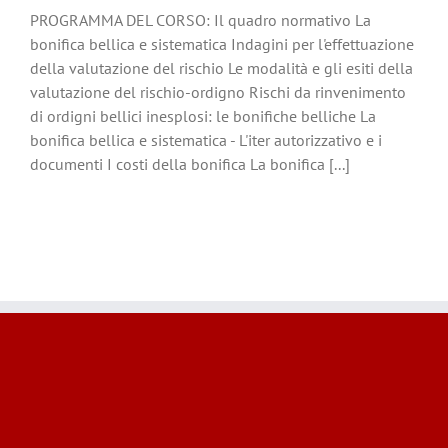
PROGRAMMA DEL CORSO: Il quadro normativo La
bonifica bellica e sistematica Indagini per l'effettuazione
della valutazione del rischio Le modalità e gli esiti della
valutazione del rischio-ordigno Rischi da rinvenimento
di ordigni bellici inesplosi: le bonifiche belliche La
bonifica bellica e sistematica - L'iter autorizzativo e i
documenti I costi della bonifica La bonifica [...]